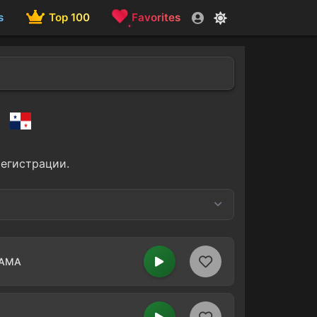
s
Top 100
Favorites
a
регистрации.
Vallenato
3
1
NAMA
Merengue
1
1