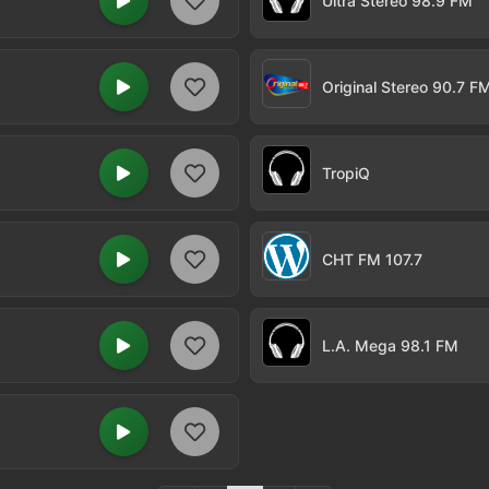
Ultra Stereo 98.9 FM
Original Stereo 90.7 F
TropiQ
CHT FM 107.7
L.A. Mega 98.1 FM