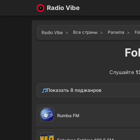
Radio Vibe
Все страны
Panama
Fo
Radio Vibe
Fo
Слушайте
1
Показать 8 поджанров
Reggae
Latin
5
Rumba FM
Cumbia
Balad
1