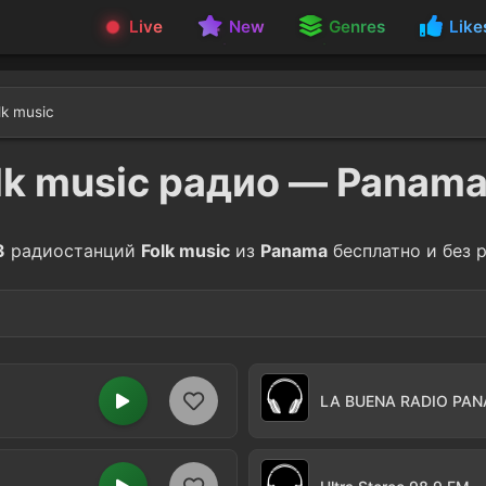
Live
New
Genres
Like
lk music
lk music радио — Panam
3
радиостанций
Folk music
из
Panama
бесплатно и без 
Salsa
5
LA BUENA RADIO PA
a
Bachata
1