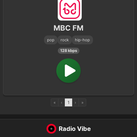
MBC FM
pop
rock
hip-hop
128 kbps
«
‹
1
›
»
Radio Vibe