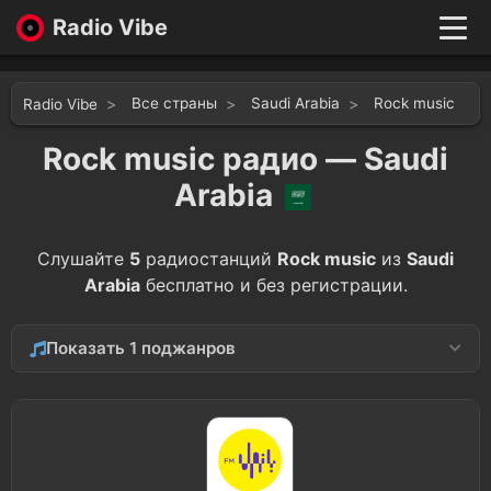
Radio Vibe
Live
New
Все страны
Saudi Arabia
Rock music
Radio Vibe
Genres
Likes
Rock music радио — Saudi
Top 100
Arabia
Favorites
Войти
Слушайте
5
радиостанций
Rock music
из
Saudi
Arabia
бесплатно и без регистрации.
Показать 1 поджанров
Blues
1