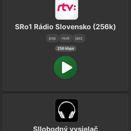
SRo1 Rádio Slovensko (256k)
pop
rock
jazz
256 kbps
Sllobodný vysielač