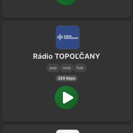
Rádio TOPOĽČANY
pop
rock
folk
320 kbps