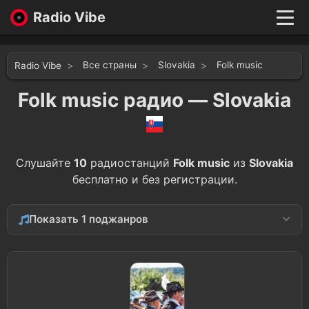
Radio Vibe
Live
New
Все страны
Slovakia
Folk music
Radio Vibe
Genres
Likes
Folk music радио — Slovakia
Top 100
Favorites
Войти
Слушайте
10
радиостанций
Folk music
из
Slovakia
бесплатно и без регистрации.
Показать 1 поджанров
Ethnic
1