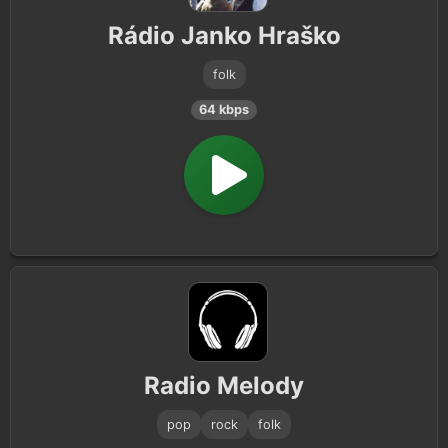
Rádio Janko Hraško
folk
64 kbps
Radio Melody
pop
rock
folk