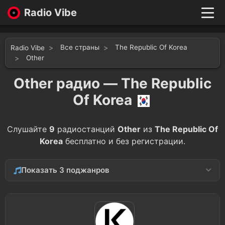
Radio Vibe
Live
New
Все страны
The Republic Of Korea
Radio Vibe
Genres
Other
Likes
Other радио — The Republic
Top 100
Favorites
Of Korea
Войти
Слушайте
9
радиостанций
Other
из
The Republic Of
Korea
бесплатно и без регистрации.
Показать 3 поджанров
Entertainment
5
Community
3