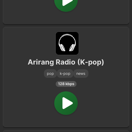
Arirang Radio (K-pop)
pop
k-pop
news
128 kbps