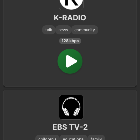
Children
2
K-RADIO
talk
news
community
128 kbps
EBS TV-2
children's
educational
family