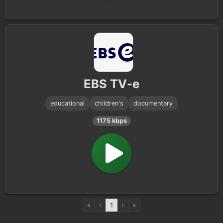
EBS TV-e
educational
children's
documentary
1175 kbps
«
‹
1
›
»