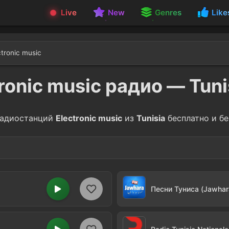
Live
New
Genres
Like
ctronic music
ronic music радио — Tuni
адиостанций
Electronic music
из
Tunisia
бесплатно и бе
tempo
House
1
Песни Туниса (Jawhar