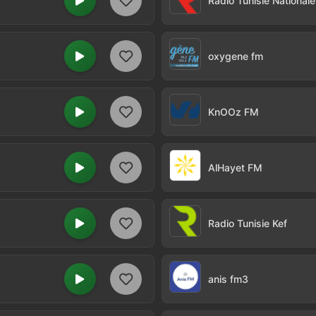
Radio Tunisie Nationale
oxygene fm
KnOOz FM
AlHayet FM
Radio Tunisie Kef
anis fm3