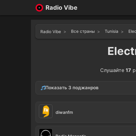
Radio Vibe
Все страны
Tunisia
Ele
Radio Vibe
Elect
Слушайте
17
р
Показать 3 поджанров
Hip-Hop
Down
15
diwanfm