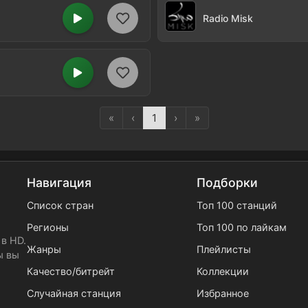
Radio Misk
«
‹
1
›
»
Навигация
Подборки
Список стран
Топ 100 станций
Регионы
Топ 100 по лайкам
в HD.
Жанры
Плейлисты
ы вы
Качество/битрейт
Коллекции
Случайная станция
Избранное