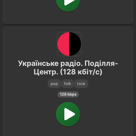
Українське радіо. Поділля-
Центр. (128 кбіт/с)
pop
folk
rock
128 kbps