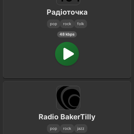
Радіоточка
pop
rock
folk
48 kbps
Radio BakerTilly
pop
rock
jazz