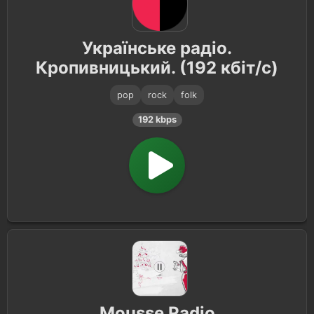
Українське радіо.
Кропивницький. (192 кбіт/с)
pop
rock
folk
192 kbps
Mousse Radio