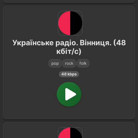
Українське радіо. Вінниця. (48
кбіт/с)
pop
rock
folk
48 kbps