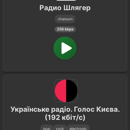
Радио Шлягер
chanson
256 kbps
Українське радіо. Голос Києва.
(192 кбіт/с)
pop
rock
electronic