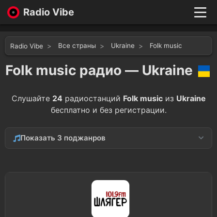
Radio Vibe
Live
New
Все страны
Ukraine
Folk music
Radio Vibe
Genres
Likes
Folk music радио — Ukraine
Top 100
Favorites
Слушайте
24
радиостанций
Folk music
из
Ukraine
Войти
бесплатно и без регистрации.
Показать 3 поджанров
Chanson
8
Country
2
Ethnic
1