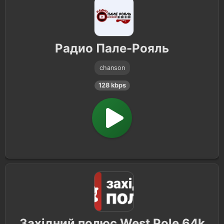
Радио Пале-Рояль
chanson
128 kbps
Західний полюс West Pole 64k