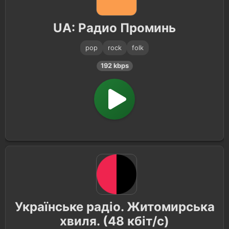
UA: Радио Проминь
pop
rock
folk
192 kbps
Українське радіо. Житомирська
хвиля. (48 кбіт/с)