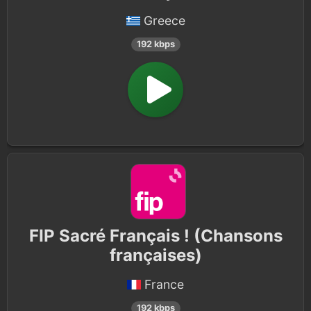
Greece
192 kbps
FIP Sacré Français ! (Chansons
françaises)
France
192 kbps