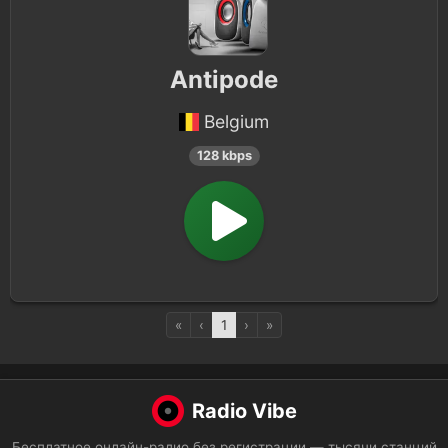
Antipode
Belgium
128 kbps
«
‹
1
›
»
Radio Vibe
Бесплатное онлайн-радио без регистрации — тысячи станций