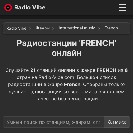
Radio Vibe
Live
New
Жанры
International music
French
Radio Vibe
Genres
Likes
Радиостанции 'FRENCH'
Top 100
онлайн
Favorites
Войти
Слушайте
21
станций онлайн в жанре
FRENCH
из
8
стран на Radio-Vibe.com. Большой список
радиостанций в жанре
French
. Отобраны только
лучшие радиостанции со всего мира в хорошем
качестве без регистрации
Поиск