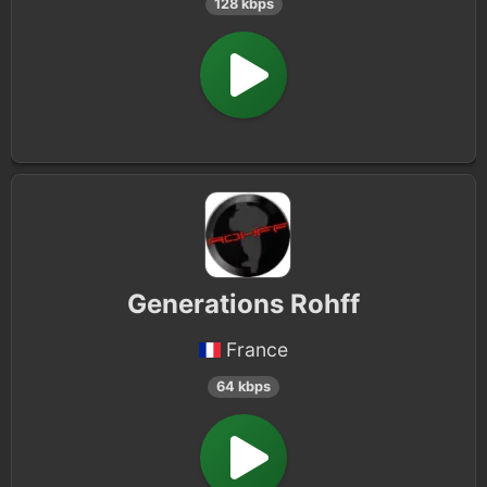
128 kbps
Generations Rohff
France
64 kbps