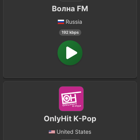
Jewish
9
Волна FM
Portuguese
8
Russia
Afgan
7
192 kbps
Irish
7
Amharic
6
Croatian
6
Bengali
6
Korean
5
OnlyHit K-Pop
Bosnian
5
United States
American
5