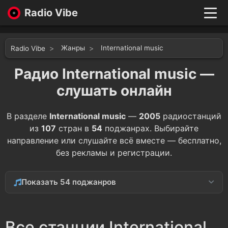
Radio Vibe
Live
New
Жанры
International music
Radio Vibe
Genres
Likes
Радио International music —
Top 100
слушать онлайн
Favorites
Войти
В разделе
International music
—
2005
радиостанций
из
107
стран в
54
поджанрах. Выбирайте
направление или слушайте всё вместе — бесплатно,
без рекламы и регистрации.
Показать 54 поджанров
Mexican
748
Все станции International