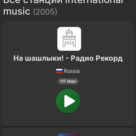
Greek
302
music
(2005)
Spanish
243
Indian
115
Russian
92
На шашлыки! - Радио Рекорд
Tamil
68
Russia
Italian
65
117 kbps
African
61
German
52
Arabic
44
Brazilian
40