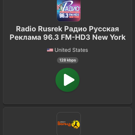
Punjabi
29
Japanese
22
Radio Rusrek Радио Русская
Реклама 96.3 FM-HD3 New York
French
21
United States
Polish
18
128 kbps
Sertaneja
14
Malayalam
12
Asian
10
Persian
10
Kannada
9