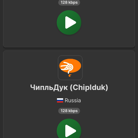
128 kbps
Turkish
5
Hawaiian
5
Chinese
4
Nepali
4
Albanian
2
Haitian
1
ЧипльДук (Chiplduk)
Bangladeshi
1
Russia
Swiss
1
128 kbps
Caucasian
1