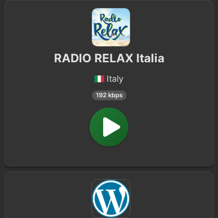
Cantonese
1
Bhakti
1
RADIO RELAX Italia
Armenian
1
Italy
Serbian
1
192 kbps
British
1