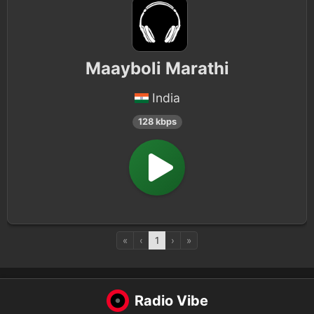
Maayboli Marathi
India
128 kbps
«
‹
1
›
»
Radio Vibe