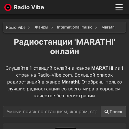
Radio Vibe
Live
New
Жанры
International music
Marathi
Radio Vibe
Genres
Likes
Радиостанции 'MARATHI'
Top 100
онлайн
Favorites
Войти
Слушайте
1
станций онлайн в жанре
MARATHI
из
1
стран на Radio-Vibe.com. Большой список
радиостанций в жанре
Marathi
. Отобраны только
лучшие радиостанции со всего мира в хорошем
качестве без регистрации
Поиск