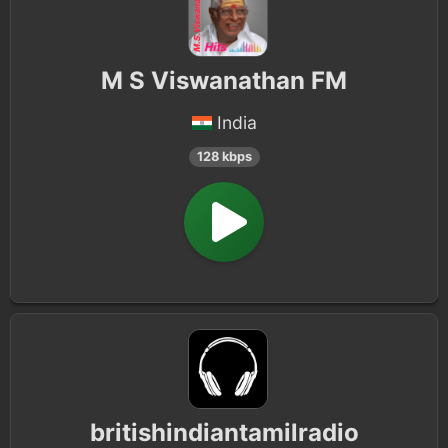
M S Viswanathan FM
India
128 kbps
britishindiantamilradio