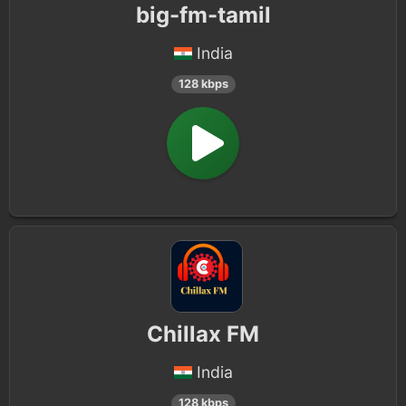
big-fm-tamil
India
128 kbps
Chillax FM
India
128 kbps