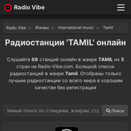
Radio Vibe
Live
New
Жанры
International music
Tamil
Radio Vibe
Genres
Likes
Радиостанции 'TAMIL' онлайн
Top 100
Favorites
Слушайте
68
станций онлайн в жанре
TAMIL
из
5
Войти
стран на Radio-Vibe.com. Большой список
радиостанций в жанре
Tamil
. Отобраны только
лучшие радиостанции со всего мира в хорошем
качестве без регистрации
Поиск