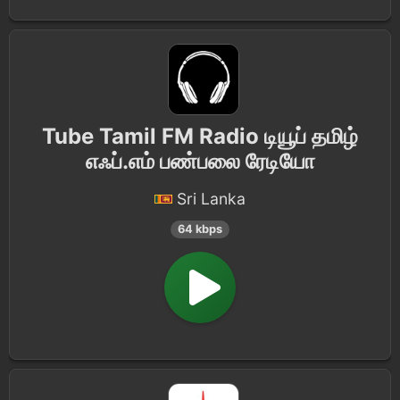
Tube Tamil FM Radio டியூப் தமிழ்
எஃப்.எம் பண்பலை ரேடியோ
Sri Lanka
64 kbps