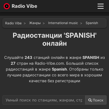
Radio Vibe
Live
New
Жанры
International music
Spanish
Radio Vibe
Genres
Likes
Радиостанции 'SPANISH'
Top 100
онлайн
Favorites
Войти
Слушайте
243
станций онлайн в жанре
SPANISH
из
27
стран на Radio-Vibe.com. Большой список
радиостанций в жанре
Spanish
. Отобраны только
лучшие радиостанции со всего мира в хорошем
качестве без регистрации
Поиск