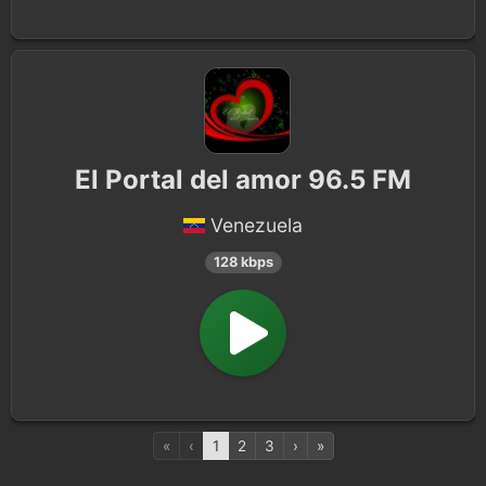
El Portal del amor 96.5 FM
Venezuela
128 kbps
«
‹
1
2
3
›
»