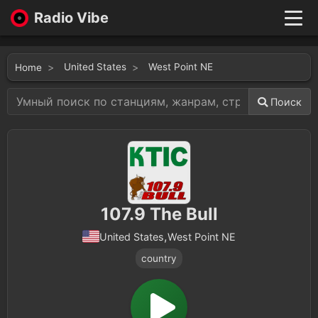
Radio Vibe
Live
New
United States
West Point NE
Home
Genres
Likes
Поиск
Top 100
Favorites
Войти
107.9 The Bull
,
West Point NE
United States
country