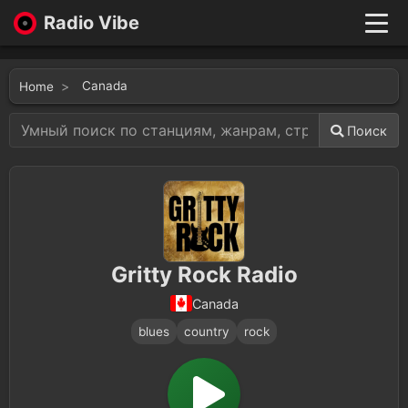
Radio Vibe
Live
New
Canada
Home
Genres
Likes
Поиск
Top 100
Favorites
Войти
Gritty Rock Radio
Canada
blues
country
rock