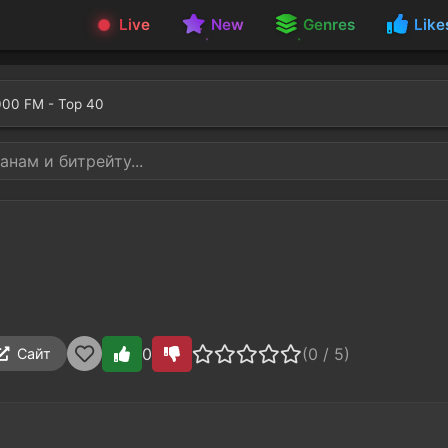
Live
New
Genres
Like
00 FM - Top 40
0
(0 / 5)
Сайт