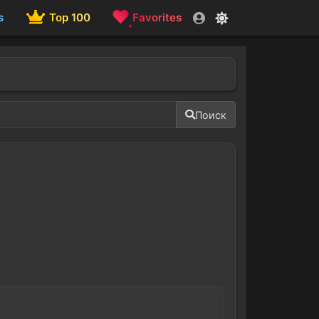
s
Top 100
Favorites
Поиск