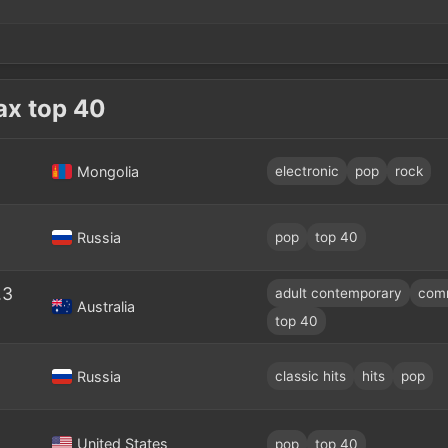
х top 40
Mongolia
electronic
pop
rock
Russia
pop
top 40
.3
adult contemporary
comm
Australia
top 40
Russia
classic hits
hits
pop
United States
pop
top 40