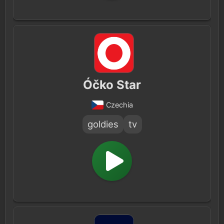
Óčko Star
Czechia
goldies
tv