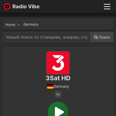
Radio Vibe
Live
New
Germany
Home
Genres
Likes
Поиск
Top 100
Favorites
Войти
3Sat HD
Germany
tv