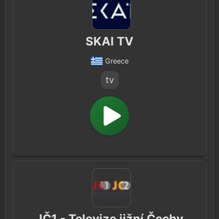
SKAI TV
Greece
tv
JČ1 - Televize jižní Čechy