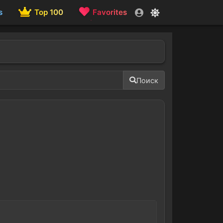
s
Top 100
Favorites
Поиск