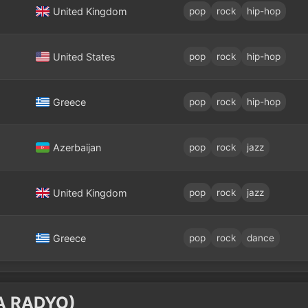
United Kingdom
pop
rock
hip-hop
United States
pop
rock
hip-hop
Greece
pop
rock
hip-hop
Azerbaijan
pop
rock
jazz
United Kingdom
pop
rock
jazz
Greece
pop
rock
dance
SA RADYO)