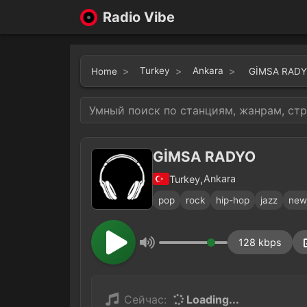
Radio Vibe
Turkey
Ankara
Home
GİMSA RAD
GİMSA RADYO
,
Ankara
Turkey
pop
rock
hip-hop
jazz
new
128 kbps
Сейчас:
Loading...