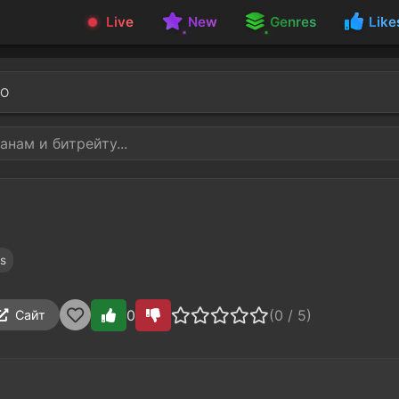
Live
New
Genres
Like
YO
s
0
(0 / 5)
Сайт