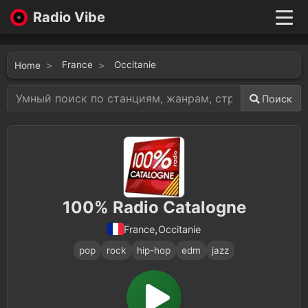
Radio Vibe
Live
New
France
Occitanie
Home
Genres
Likes
Поиск
Top 100
Favorites
Войти
100% Radio Catalogne
,
Occitanie
France
pop
rock
hip-hop
edm
jazz