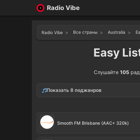
Radio Vibe
Все страны
Australia
Ea
Radio Vibe
Easy Lis
Слушайте
105
рад
Показать 8 поджанров
ChillOut
Ambi
13
Love Songs
Instr
1
Smooth FM Brisbane (AAC+ 320k)