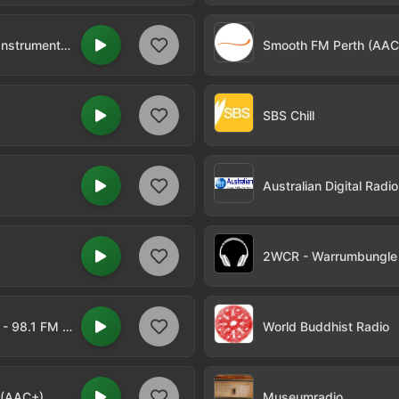
Australian Digital Radio Network - Easy Instrumental (MP3)
Smooth FM Perth (AAC
SBS Chill
Radio Eastern FM - Croydon, Melbourne - 98.1 FM (AAC+)
World Buddhist Radio
 (AAC+)
Museumradio