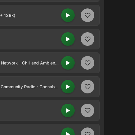
+ 128k)
Australian Digital Radio Network - Chill and Ambient (MP3)
2WCR - Warrumbungle Community Radio - Coonabarabran - 99.5 FM (AAC+)