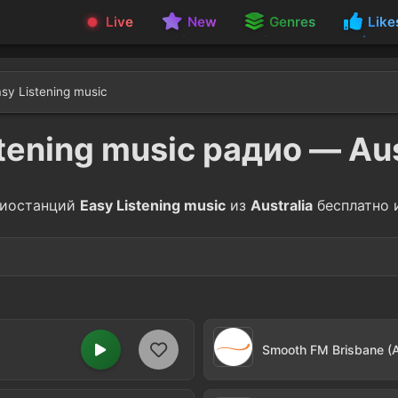
Live
New
Genres
Like
sy Listening music
tening music радио — Aus
иостанций
Easy Listening music
из
Australia
бесплатно и
ent
Acoustic
10
umental
Relax
1
Smooth FM Brisbane (