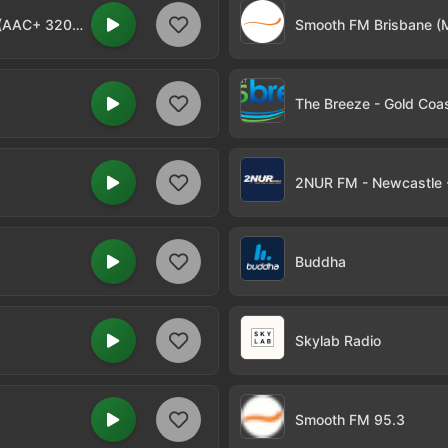
Smooth FM 91.5 - Melbourne - 91.5 FM (AAC+ 320k)
Smooth FM Brisbane (
The Breeze - Gold Coa
2NUR FM - Newcastle 
Buddha
Skylab Radio
Smooth FM 95.3