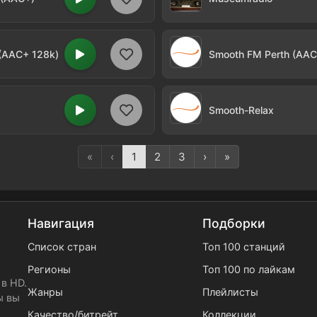
 (AAC+ 128k)
Smooth FM Perth (AAC
Smooth-Relax
«
‹
1
2
3
›
»
Навигация
Подборки
Список стран
Топ 100 станций
Регионы
Топ 100 по лайкам
в HD.
Жанры
Плейлисты
ы вы
Качество/битрейт
Коллекции