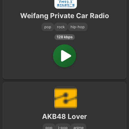
Weifang Private Car Radio
pop
rock
hip-hop
128 kbps
AKB48 Lover
pop
j-pop
anime