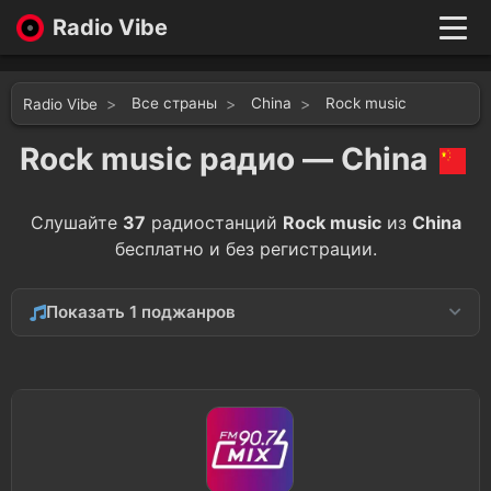
Radio Vibe
Live
New
Все страны
China
Rock music
Radio Vibe
Genres
Likes
Rock music радио — China
Top 100
Favorites
Слушайте
37
радиостанций
Rock music
из
China
Войти
бесплатно и без регистрации.
Показать 1 поджанров
Blues
3