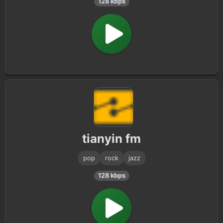
128 kbps
tianyin fm
pop
rock
jazz
128 kbps