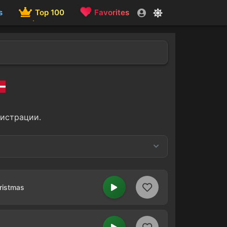
s
Top 100
Favorites
гистрации.
1
ristmas