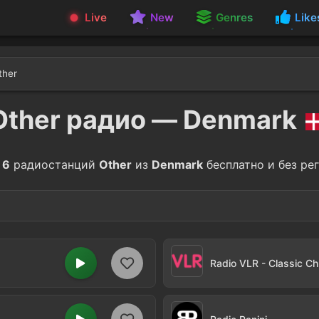
Live
New
Genres
Like
ther
Other радио — Denmark
е
6
радиостанций
Other
из
Denmark
бесплатно и без ре
tainment
Variety
2
Radio VLR - Classic Ch