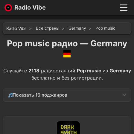
Radio Vibe
Live
New
Все страны
Germany
Pop music
Radio Vibe
Genres
Likes
Pop music радио — Germany
Top 100
Favorites
Войти
Слушайте
2118
радиостанций
Pop music
из
Germany
бесплатно и без регистрации.
Показать 16 поджанров
1980s
354
1990s
273