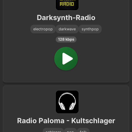
Hits
187
Darksynth-Radio
Adult Contemporary
154
electropop
darkwave
synthpop
Top 40
148
128 kbps
rnb
115
Disco
114
2000s
82
2010s
28
Dancehall
13
K-Pop
8
Radio Paloma - Kultschlager
Soft Pop
6