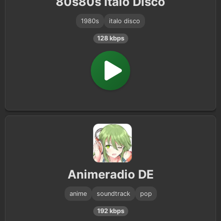
80s80s Italo Disco
1980s
italo disco
128 kbps
Animeradio DE
anime
soundtrack
pop
192 kbps