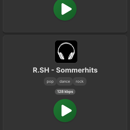
R.SH - Sommerhits
pop
dance
rock
128 kbps