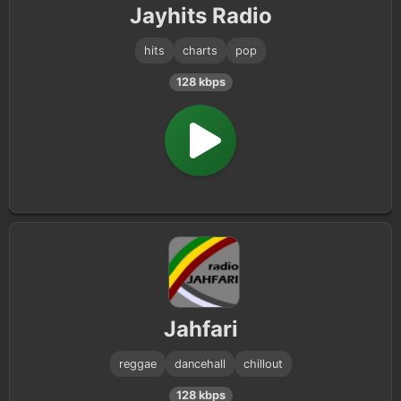
Jayhits Radio
hits
charts
pop
128 kbps
Jahfari
reggae
dancehall
chillout
128 kbps