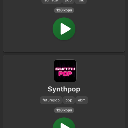
schlager
pop
folk
128 kbps
Eclectic
5
J-Pop
5
Dance Pop
5
Covers
3
Synthpop
futurepop
pop
ebm
128 kbps