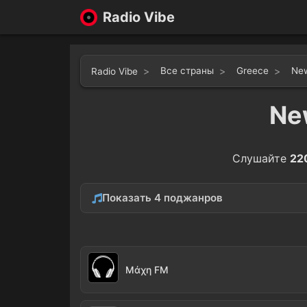
Radio Vibe
Все страны
Greece
New
Radio Vibe
Ne
Слушайте
22
Показать 4 поджанров
Culture
Sport
16
Μάχη FM