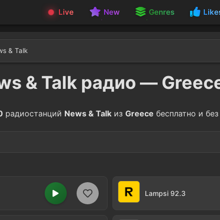
Live
New
Genres
Like
s & Talk
ws & Talk радио — Greec
0
радиостанций
News & Talk
из
Greece
бесплатно и без
s
Politics
9
Lampsi 92.3