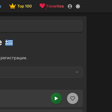
s
Top 100
Favorites
e
 регистрации.
Education
6
2