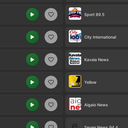
Sport 89.5
City International
Kavala News
Yellow
Aigaio News
Seven News 94.4