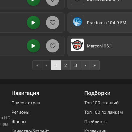
Praktoreio 104.9 FM
Marconi 96.1
«
‹
1
2
3
›
»
Навигация
Подборки
Список стран
Топ 100 станций
Регионы
Топ 100 по лайкам
в HD.
Жанры
Плейлисты
ы вы
Качество/битрейт
Коллекции