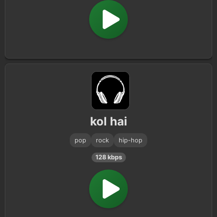
kol hai
pop
rock
hip-hop
128 kbps