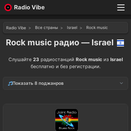
Radio Vibe
Live
New
Все страны
Israel
Rock music
Radio Vibe
Genres
Likes
Rock music радио — Israel
Top 100
Favorites
Слушайте
23
радиостанций
Rock music
из
Israel
Войти
бесплатно и без регистрации.
Показать 8 поджанров
Blues
9
Metal
2
Indie
2