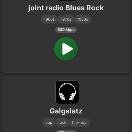
joint radio Blues Rock
Punk
2
1960s
1970s
1980s
Alternative
1
320 kbps
Classic Rock
1
Soft Rock
1
Alternative Rock
1
Galgalatz
pop
rock
hip-hop