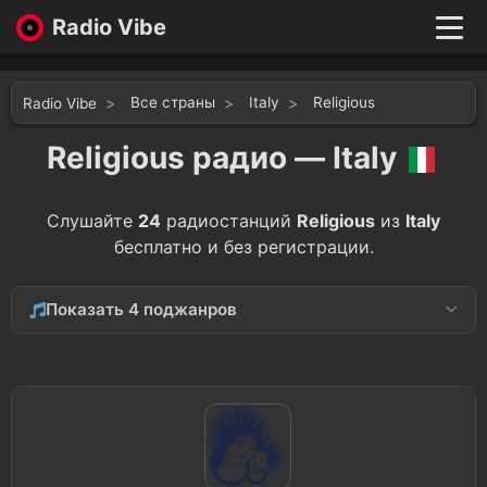
Radio Vibe
Live
New
Все страны
Italy
Religious
Radio Vibe
Genres
Likes
Religious радио — Italy
Top 100
Favorites
Слушайте
24
радиостанций
Religious
из
Italy
Войти
бесплатно и без регистрации.
Показать 4 поджанров
Christian
17
Gospel
8
Spiritual
5