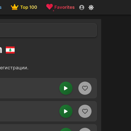
s
Top 100
Favorites
n
регистрации.