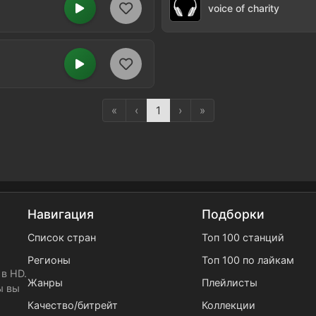
voice of charity
«
‹
1
›
»
Навигация
Подборки
Список стран
Топ 100 станций
Регионы
Топ 100 по лайкам
в HD.
Жанры
Плейлисты
ы вы
Качество/битрейт
Коллекции