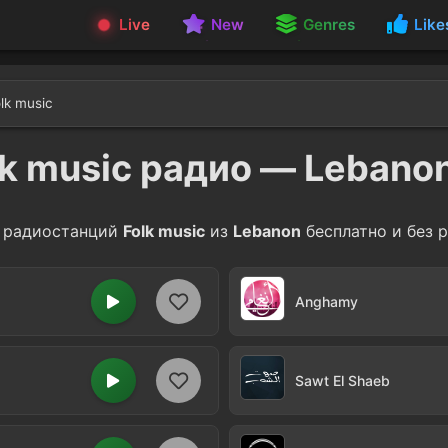
Live
New
Genres
Like
lk music
lk music радио — Lebano
радиостанций
Folk music
из
Lebanon
бесплатно и без 
Anghamy
Sawt El Shaeb