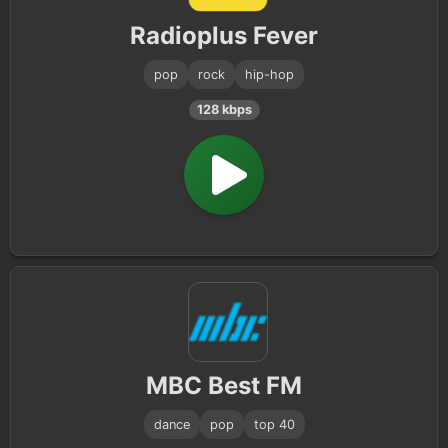
1980s
1
Radioplus Fever
pop
rock
hip-hop
128 kbps
MBC Best FM
dance
pop
top 40