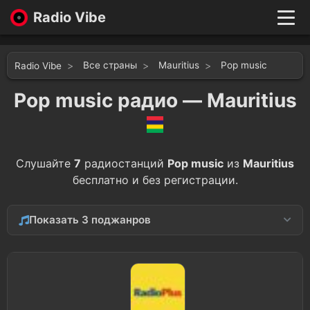
Radio Vibe
Live
New
Все страны
Mauritius
Pop music
Radio Vibe
Genres
Likes
Pop music радио — Mauritius
Top 100
Favorites
Войти
Слушайте
7
радиостанций
Pop music
из
Mauritius
бесплатно и без регистрации.
Показать 3 поджанров
Top 40
1
1990s
1