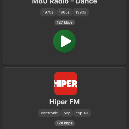
M80 Rádio – Dance
1970s
1980s
1990s
127 kbps
Hiper FM
electronic
pop
top 40
128 kbps