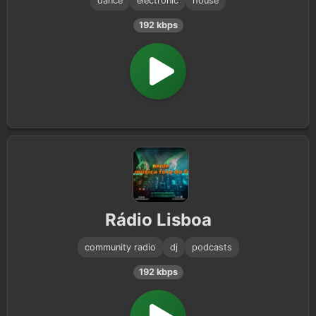
dance
electronic
house
192 kbps
Rádio Lisboa
community radio
dj
podcasts
192 kbps