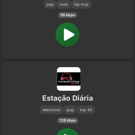
pop
rock
hip-hop
96 kbps
Estação Diária
electronic
pop
top 40
128 kbps