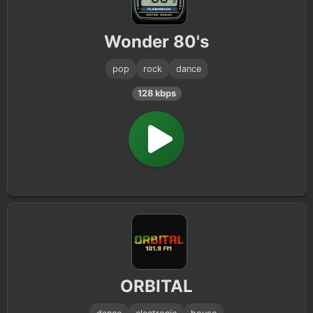
House
6
Wonder 80's
Techno
3
pop
rock
dance
Dj
2
128 kbps
Downtempo
2
ORBITAL