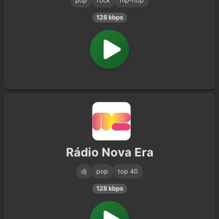
pop
rock
hip-hop
128 kbps
Rádio Nova Era
dj
pop
top 40
128 kbps