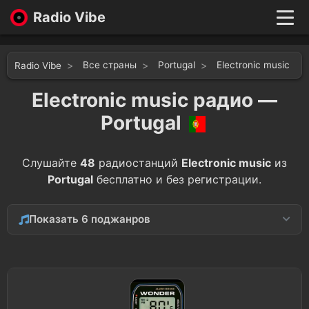
Radio Vibe
Live
New
Все страны
Portugal
Electronic music
Radio Vibe
Genres
Likes
Electronic music радио —
Top 100
Portugal
Favorites
Войти
Слушайте
48
радиостанций
Electronic music
из
Portugal
бесплатно и без регистрации.
Показать 6 поджанров
Hip-Hop
23
Dance
14