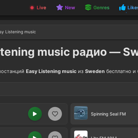
Live
New
Genres
Like
sy Listening music
stening music радио — 
иостанций
Easy Listening music
из
Sweden
бесплатно и 
tic
2
Spinning Seal FM