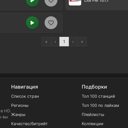
Lite FM 101.1
«
‹
1
›
»
Навигация
Подборки
Список стран
Топ 100 станций
Регионы
Топ 100 по лайкам
в HD.
Жанры
Плейлисты
ы вы
Качество/битрейт
Коллекции