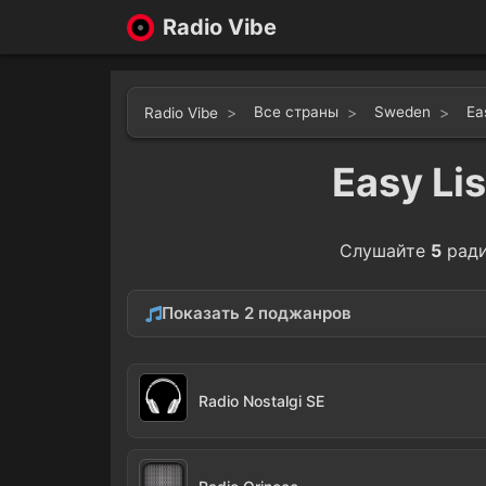
Radio Vibe
Все страны
Sweden
Ea
Radio Vibe
Easy Li
Слушайте
5
рад
Показать 2 поджанров
Ambient
Acous
2
Radio Nostalgi SE