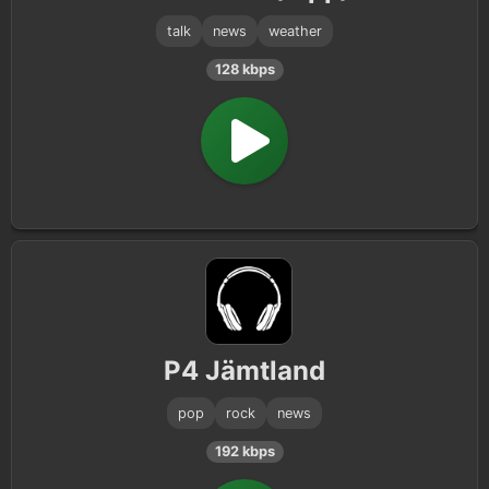
talk
news
weather
128 kbps
P4 Jämtland
pop
rock
news
192 kbps