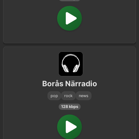
Borås Närradio
pop
rock
news
128 kbps