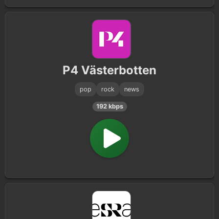
P4 Västerbotten
pop
rock
news
192 kbps