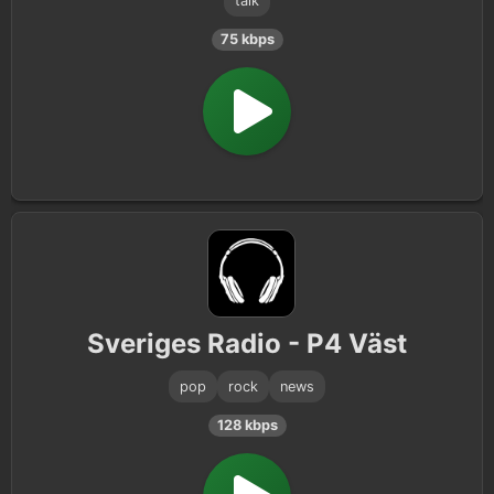
talk
75 kbps
Sveriges Radio - P4 Väst
pop
rock
news
128 kbps