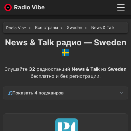
Radio Vibe
Live
New
Все страны
Sweden
News & Talk
Radio Vibe
Genres
Likes
News & Talk радио — Sweden
Top 100
Favorites
Войти
Слушайте
32
радиостанций
News & Talk
из
Sweden
бесплатно и без регистрации.
Показать 4 поджанров
Culture
2
Education
1