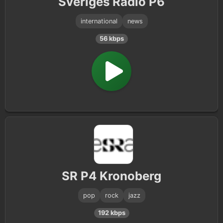
Sveriges Radio P6
international
news
56 kbps
SR P4 Kronoberg
pop
rock
jazz
192 kbps