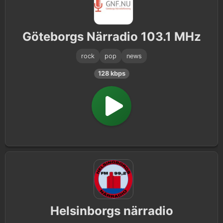
Göteborgs Närradio 103.1 MHz
rock
pop
news
128 kbps
Helsinborgs närradio