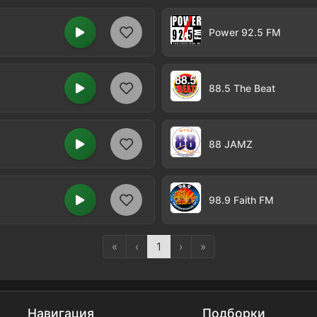
Power 92.5 FM
88.5 The Beat
88 JAMZ
98.9 Faith FM
«
‹
1
›
»
Навигация
Подборки