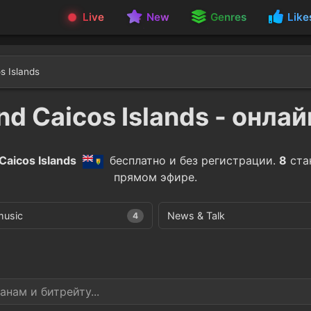
Live
New
Genres
Like
s Islands
nd Caicos Islands - онла
Caicos Islands
бесплатно и без регистрации.
8
ста
прямом эфире.
music
News & Talk
4