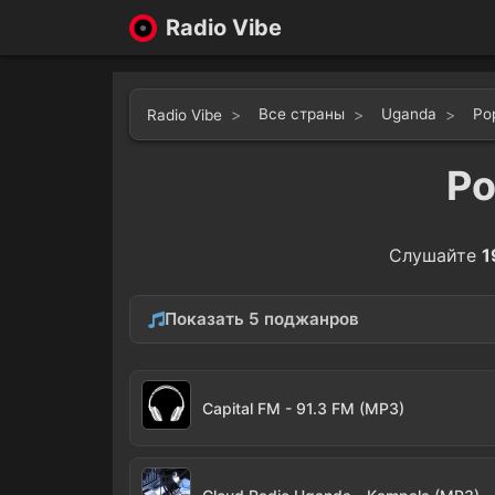
Radio Vibe
Все страны
Uganda
Po
Radio Vibe
Po
Слушайте
1
Показать 5 поджанров
Adult Contemporary
rnb
5
Capital FM - 91.3 FM (MP3)
Top 40
2