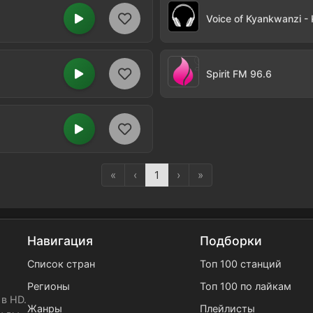
Voice of Kyankwanzi -
Spirit FM 96.6
«
‹
1
›
»
Навигация
Подборки
Список стран
Топ 100 станций
Регионы
Топ 100 по лайкам
в HD.
Жанры
Плейлисты