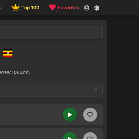
s
Top 100
Favorites
a
регистрации.
Dancehall
3
2