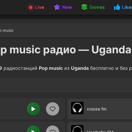
Live
New
Genres
Like
p music
p music радио — Ugand
9
радиостанций
Pop music
из
Uganda
бесплатно и без 
Hits
5
crooze fm