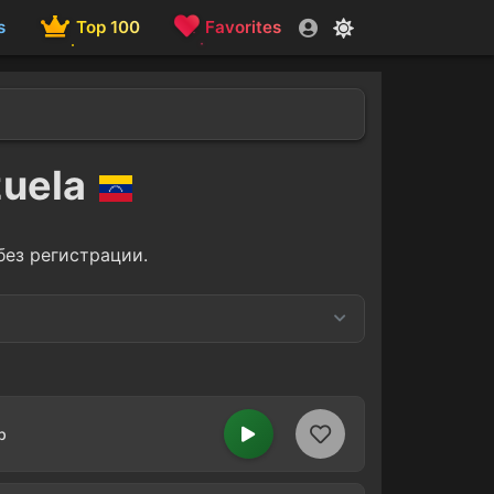
s
Top 100
Favorites
zuela
без регистрации.
Dj
6
5
b