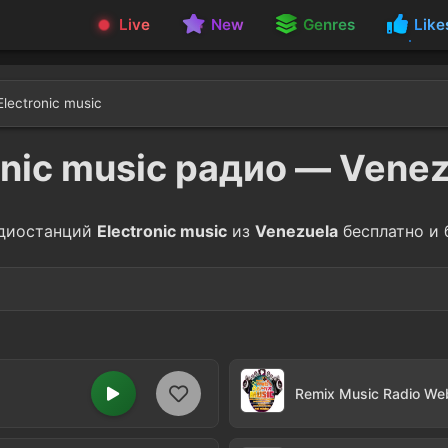
Live
New
Genres
Like
Electronic music
onic music радио — Vene
диостанций
Electronic music
из
Venezuela
бесплатно и 
Hop
Dance
7
Remix Music Radio We