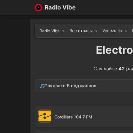
Radio Vibe
Все страны
Venezuela
Radio Vibe
Electr
Слушайте
42
ра
Показать 5 поджанров
Reggaeton
Hip-
28
Techno
1
Cordillera 104.7 FM