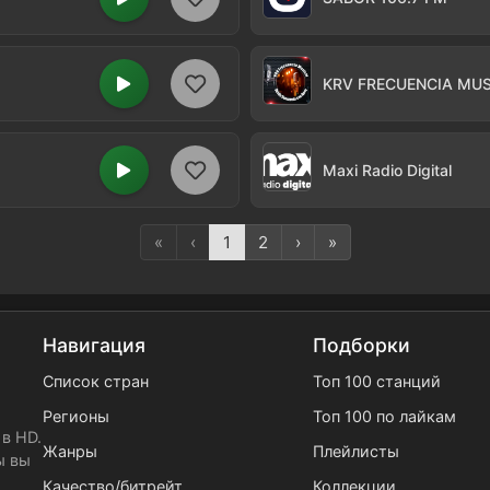
KRV FRECUENCIA MUS
Maxi Radio Digital
«
‹
1
2
›
»
Навигация
Подборки
Список стран
Топ 100 станций
Регионы
Топ 100 по лайкам
в HD.
Жанры
Плейлисты
ы вы
Качество/битрейт
Коллекции