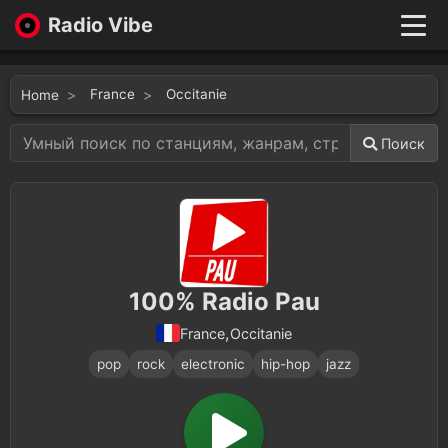
Radio Vibe
Live
New
France
Occitanie
Home
Genres
Likes
Поиск
Top 100
Favorites
Войти
100% Radio Pau
,
Occitanie
France
pop
rock
electronic
hip-hop
jazz