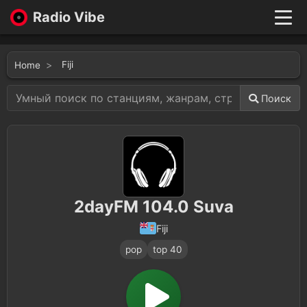
Radio Vibe
Live
New
Fiji
Home
Genres
Likes
Поиск
Top 100
Favorites
Войти
2dayFM 104.0 Suva
Fiji
pop
top 40