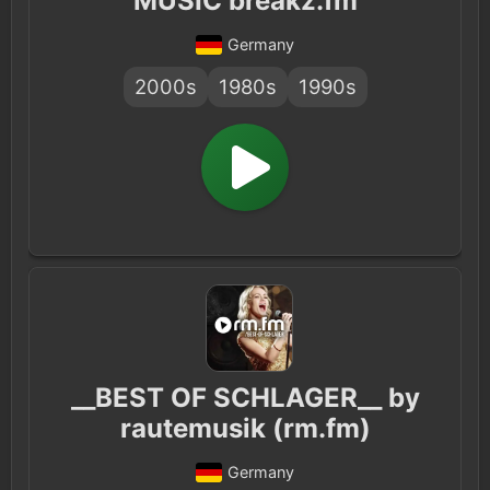
MUSIC breakz.fm
Germany
2000s
1980s
1990s
__BEST OF SCHLAGER__ by
rautemusik (rm.fm)
Germany