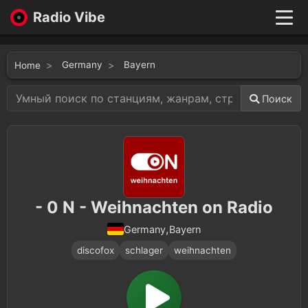
Radio Vibe
Live
New
Germany
Bayern
Home
Genres
Likes
Поиск
Top 100
Favorites
Войти
- 0 N - Weihnachten on Radio
,
Bayern
Germany
discofox
schlager
weihnachten