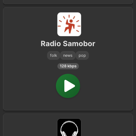
Radio Samobor
folk
news
pop
128 kbps