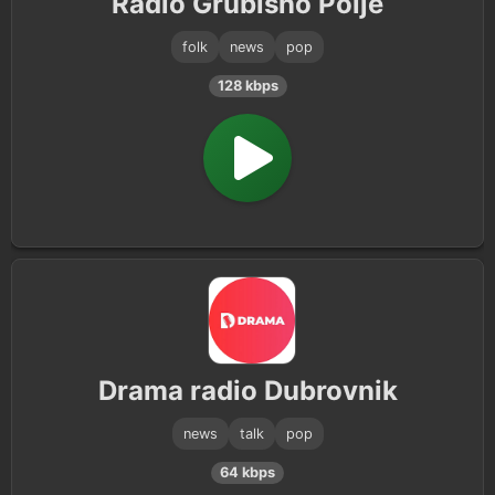
Radio Grubišno Polje
folk
news
pop
128 kbps
Drama radio Dubrovnik
news
talk
pop
64 kbps