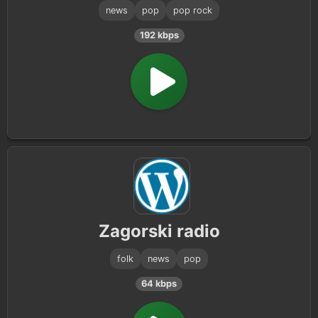
news
pop
pop rock
192 kbps
Zagorski radio
folk
news
pop
64 kbps