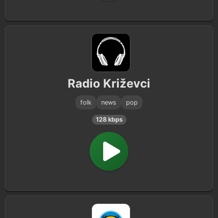
Radio Križevci
folk
news
pop
128 kbps