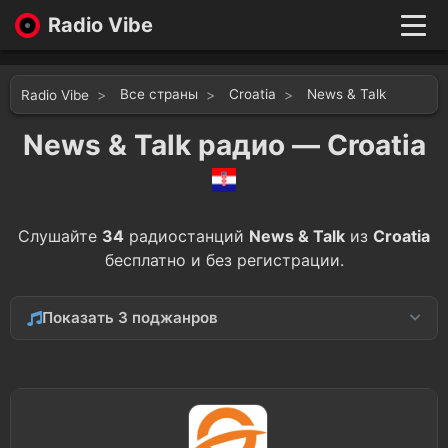
Radio Vibe
Live
New
Все страны
Croatia
News & Talk
Radio Vibe
Genres
Likes
News & Talk радио — Croatia
Top 100
Favorites
Войти
Слушайте
34
радиостанций
News & Talk
из
Croatia
бесплатно и без регистрации.
Показать 3 поджанров
Culture
1
Business
1