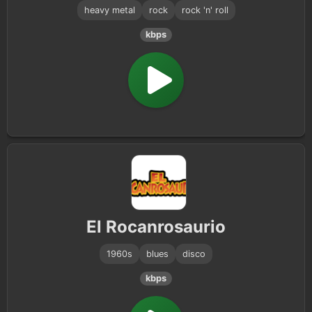
heavy metal
rock
rock 'n' roll
kbps
El Rocanrosaurio
1960s
blues
disco
kbps