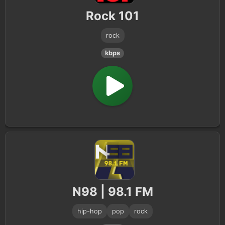
Rock 101
rock
kbps
N98 | 98.1 FM
hip-hop
pop
rock