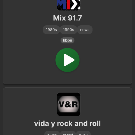
Classic Rock
25
Mix 91.7
Indie
23
1980s
1990s
news
Blues
22
kbps
Punk
13
rock 'n' roll
9
Alternative Rock
7
Heavy Metal
6
Hard Rock
6
Indie Rock
5
vida y rock and roll
Grunge
2