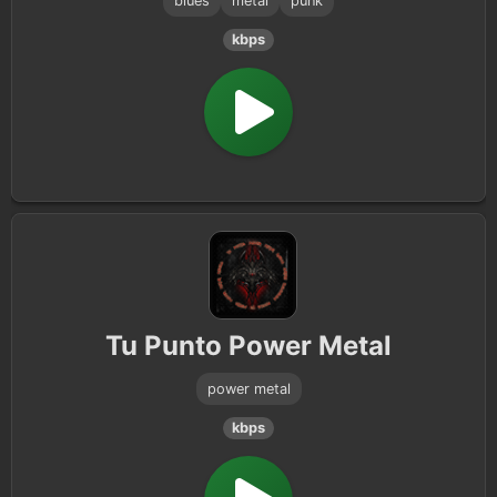
blues
metal
punk
kbps
Soft Rock
2
Rockabilly
2
New Wave
2
Gothic
1
Progressive Rock
1
Folk Rock
1
Tu Punto Power Metal
Power Metal
1
power metal
Death Metal
1
kbps