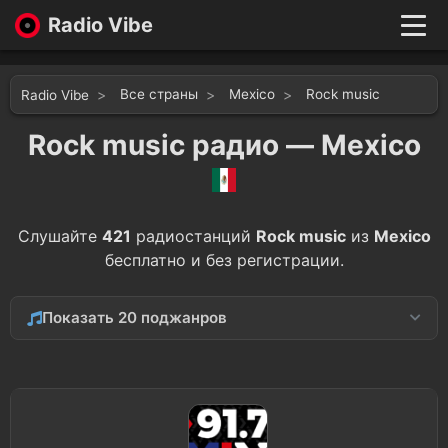
Radio Vibe
Live
New
Все страны
Mexico
Rock music
Radio Vibe
Genres
Likes
Rock music радио — Mexico
Top 100
Favorites
Войти
Слушайте
421
радиостанций
Rock music
из
Mexico
бесплатно и без регистрации.
Показать 20 поджанров
Alternative
42
Metal
26