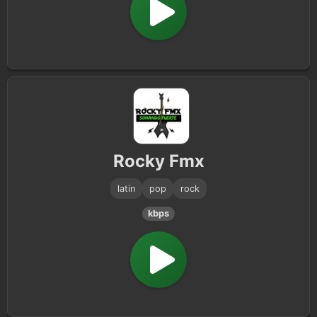
Rocky Fmx
latin
pop
rock
kbps