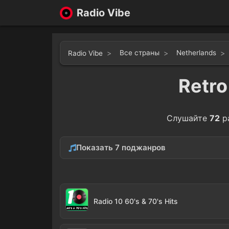
Radio Vibe
Все страны
Netherlands
Radio Vibe
Retro
Слушайте
72
р
Показать 7 поджанров
Oldies
1970
41
1950s
1940
2
Radio 10 60's & 70's Hits