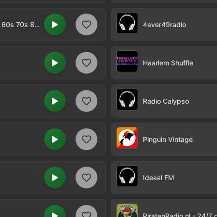
Olympia Classics - Greatest Hits Of The 60s 70s 80s & 90s
4ever49radio
Haarlem Shuffle
Radio Calypso
Pinguin Vintage
Ideaal FM