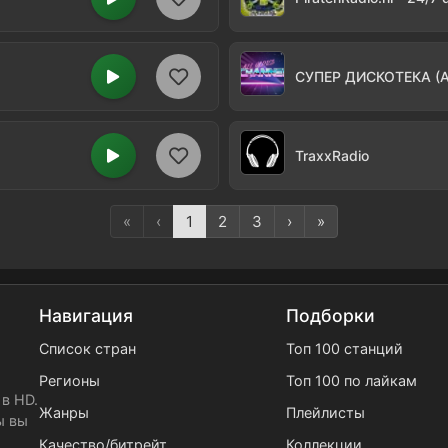
СУПЕР ДИСКОТЕКА (All
TraxxRadio
«
‹
1
2
3
›
»
Навигация
Подборки
Список стран
Топ 100 станций
Регионы
Топ 100 по лайкам
в HD.
Жанры
Плейлисты
ы вы
Качество/битрейт
Коллекции