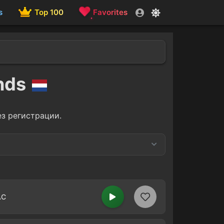
s
Top 100
Favorites
ands
ез регистрации.
1920s
23
4
1
AC