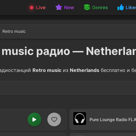
Live
New
Genres
Like
Retro music
 music радио — Netherl
адиостанций
Retro music
из
Netherlands
бесплатно и б
s
1960s
31
s
1930s
1
Pure Lounge Radio FL