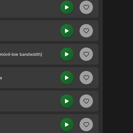
 móvil-low bandwidth]
a