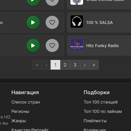
io
100 % SALSA
Hitz Funky Radio
«
‹
1
2
3
›
»
Навигация
Подборки
Список стран
Топ 100 станций
Регионы
Топ 100 по лайкам
в HD.
Жанры
Плейлисты
ы вы
Качество/битрейт
Коллекции