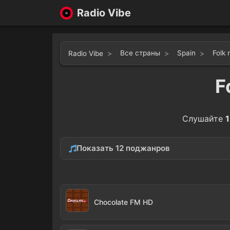
Radio Vibe
Все страны
Spain
Folk 
Radio Vibe
F
Слушайте
Показать 12 поджанров
Latin
Regg
43
Cumbia
Flam
11
Chocolate FM HD
Ethnic
Boss
2