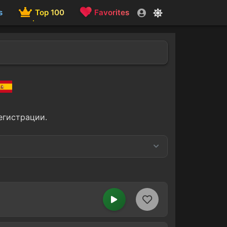
s
Top 100
Favorites
егистрации.
Merengue
19
12
Vallenato
10
4
Celtic
1
1