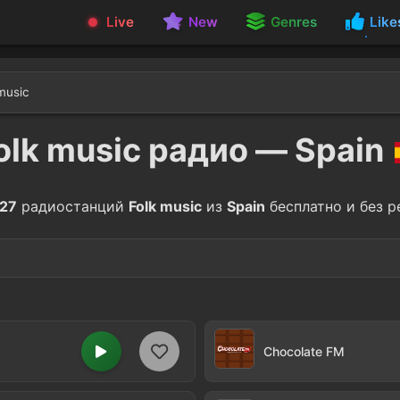
Live
New
Genres
Like
music
olk music радио — Spain
127
радиостанций
Folk music
из
Spain
бесплатно и без р
ae
Salsa
21
enco
Bachata
11
Chocolate FM
a Nova
Country
1