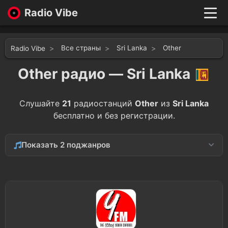
Radio Vibe
Live
New
Все страны
Sri Lanka
Other
Radio Vibe
Genres
Likes
Other радио — Sri Lanka
Top 100
Favorites
Слушайте
21
радиостанций
Other
из
Sri Lanka
Войти
бесплатно и без регистрации.
Показать 2 поджанров
Entertainment
20
Astrology
1