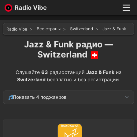
Radio Vibe
Live
New
Все страны
Switzerland
Jazz & Funk
Radio Vibe
Genres
Likes
Jazz & Funk радио —
Top 100
Switzerland
Favorites
Войти
Слушайте
63
радиостанций
Jazz & Funk
из
Switzerland
бесплатно и без регистрации.
Показать 4 поджанров
Soul
14
Funk
7