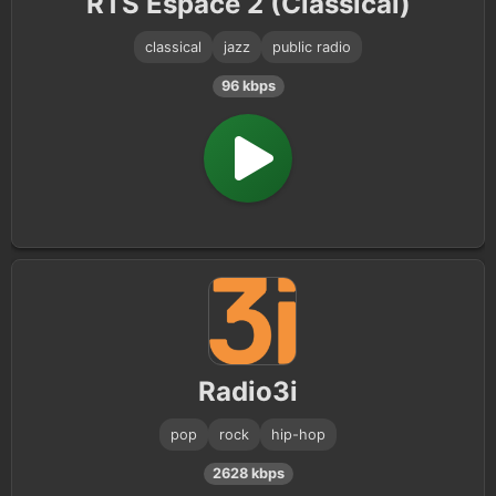
RTS Espace 2 (Classical)
classical
jazz
public radio
96 kbps
Radio3i
pop
rock
hip-hop
2628 kbps