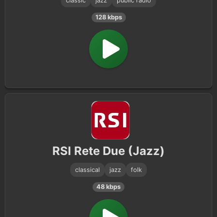
classic
jazz
public radio
128 kbps
RSI Rete Due (Jazz)
classical
jazz
folk
48 kbps