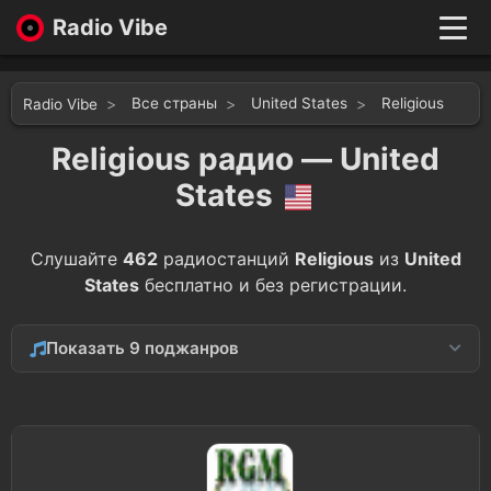
Radio Vibe
Live
New
Все страны
United States
Religious
Radio Vibe
Genres
Likes
Religious радио — United
Top 100
States
Favorites
Войти
Слушайте
462
радиостанций
Religious
из
United
States
бесплатно и без регистрации.
Показать 9 поджанров
Christian
324
Gospel
145