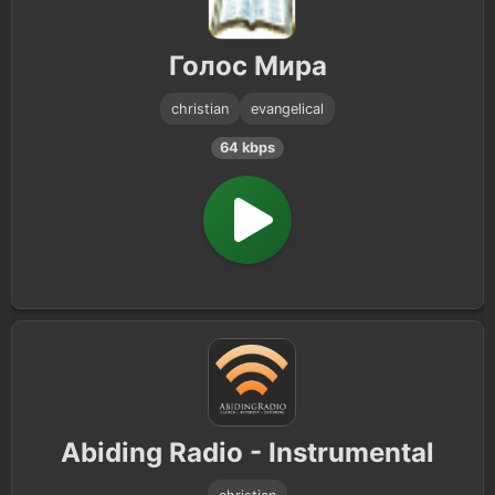
Christian Contemporary
52
Голос Мира
Spiritual
43
christian
evangelical
Christian Rock
9
64 kbps
Gurbani
8
Kirtan
8
Christian Pop
2
Islamic
1
Abiding Radio - Instrumental