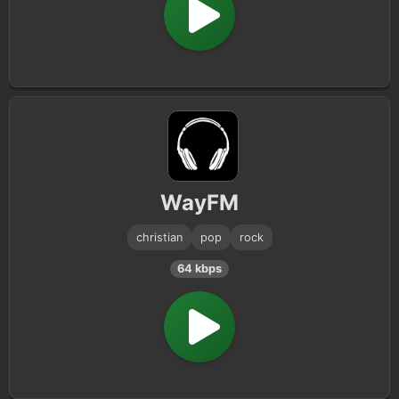
WayFM
christian
pop
rock
64 kbps